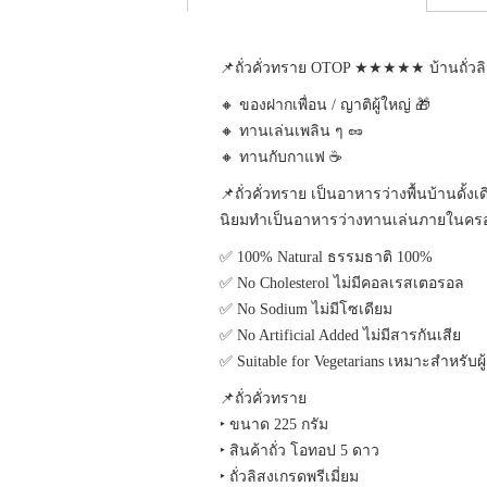
📌ถั่วคั่วทราย OTOP ★★★★★ บ้านถั่วล
🔸 ของฝากเพื่อน / ญาติผู้ใหญ่ 🎁
🔸 ทานเล่นเพลิน ๆ 🥜
🔸 ทานกับกาแฟ ☕
📌ถั่วคั่วทราย เป็นอาหารว่างพื้นบ้านดั
นิยมทำเป็นอาหารว่างทานเล่นภายในครอบค
✅ 100% Natural ธรรมธาติ 100%
✅ No Cholesterol ไม่มีคอลเรสเตอรอล
✅ No Sodium ไม่มีโซเดียม
✅ No Artificial Added ไม่มีสารกันเสีย
✅ Suitable for Vegetarians เหมาะสำหรับผู
📌ถั่วคั่วทราย
‣ ขนาด 225 กรัม
‣ สินค้าถั่ว โอทอป 5 ดาว
‣ ถั่วลิสงเกรดพรีเมี่ยม