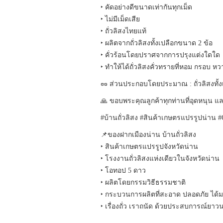
‣ คัดอย่างดีขนาดเท่ากันทุกเม็ด
‣ ไม่มีเม็ดเสีย
‣ ถั่วลิสงไทยแท้
‣ ผลิตจากถั่วลิสงทั้งเปลือกขนาด 2 ข้อ
‣ คั่วร้อนโดยปราศจากการปรุงแต่งใดใด
‣ ทำให้ได้ถั่วลิสงคั่วทรายที่หอม กรอบ 
🥜 ส่วนประกอบโดยประมาณ : ถั่วลิสงทั้
🙏 ขอบพระคุณลูกค้าทุกท่านที่อุดหนุน 
#บ้านถั่วลิสง #สินค้าเกษตรแปรรูปน่าน #O
📌ของฝากเมืองน่าน บ้านถั่วลิสง
‣ สินค้าเกษตรแปรรูปจังหวัดน่าน
‣ โรงงานถั่วลิสงแห่งเดียวในจังหวัดน่าน
‣ โอทอป 5 ดาว
‣ ผลิตโดยกรรมวิธีธรรมชาติ
‣ กระบวนการผลิตที่สะอาด ปลอดภัย ได
‣ เรื่องถั่ว เราถนัด ด้วยประสบการณ์ยาวน